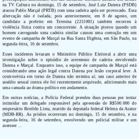
na TV Cultura no domingo, 15 de setembro, José Luiz Datena (PSDB)
atacou Pablo Marçal (PRTB) com uma cadeira após ser provocado. Essa
altercação não é isolada, pois anteriormente, em 8 de agosto, um
candidato a prefeito em Teresina (2211001) também recorreu à
violência física contra um concorrente. A situação piorou quando um
homem carregando uma cadeira similar causou uma comoção em um
evento de campanha de Marçal na Rua Santa Ifigênia, em São Paulo, na
segunda-feira, 16 de setembro.
Esses incidentes levaram o Ministério Público Eleitoral a abrir uma
investigação sobre o episódio de arremesso de cadeira envolvendo
Datena e Marçal. Enquanto isso, a equipe de campanha de Marçal está
considerando uma ação legal contra Datena por lesão corporal leve. A
controvérsia em torno de Datena não termina aí; um caso anterior de
assédio sexual contra ele foi recentemente arquivado, adicionando mais
uma camada ao drama político em andamento.
Em outras notícias, a Polícia Federal prendeu duas pessoas por tentar
intimidar um delegado responsável pela apreensão de R$500.000 do
empresário Renildo Lima, marido da deputada federal Helena da Asatur
(MDB-RR). As prisões ocorreram no domingo, 15 de setembro, e na
segunda-feira, 16 de setembro, envolvendo um policial militar e um
assessor ...