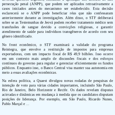
persecução penal (ANPP), que podem ser aplicados retroativamente a
casos iniciados antes do mecanismo ser estabelecido. Esta decisão
esclarecerá se o ANPP pode beneficiar réus que não confessaram
anteriormente durante as investigações. Além disso, o STF deliberará
sobre se as Testemunhas de Jeová podem receber tratamento médico sem
transfusões de sangue devido a convicções religiosas, e garantir
atendimento de saúde para indivíduos transgêneros de acordo com seu
gênero identificado.
No front econômico, o STF examinará a validade do programa
Reintegra, que envolve a restituição de impostos para empresas
exportadoras, com um impacto fiscal de R$ 49,9 bilhões. Isso ocorre
em um contexto mais amplo de discussões fiscais e dos esforços
contínuos do governo para regular e gerenciar eficientemente os fundos
públicos. Enquanto isso, o Banco Central visa manter sua autonomia em
meio a essas avaliações econômicas.
Na esfera política, a Quaest divulgou novas rodadas de pesquisas de
intenção de voto para várias cidades importantes, incluindo São Paulo,
Rio de Janeiro, Belo Horizonte e Recife. Os dados revelam disputas
acirradas e dinâmicas em mudança à medida que os candidatos disputam
posições de liderança. Por exemplo, em São Paulo, Ricardo Nunes,
Pablo Marçal e ...