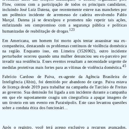
Flow, contou com a participação de todos os principais candidatos,
incluindo José Luiz Datena, que recentemente esteve nas manchetes por
um polêmico incidente de arremesso de cadeira envolvendo Pablo
Marçal. Datena já se desculpou e prometeu não repetir tais ações,
enfatizando seu compromisso com a segurança pública e políticas
1
2
3
humanizadas de reabilitação de drogas.
Em Americana, um homem foi morto após tentar assassinar sua ex-
companheira, destacando os problemas contínuos de violência doméstica
na região. Enquanto isso, em Limeira (3526902), outro incidente
perturbador ocorreu quando uma mulher denunciou seu ex-parceiro por
invadir sua residência. Esses eventos ressaltam a necessidade urgente de
4
5
medidas protetivas mais fortes para as vítimas de violência doméstica.
Fabrício Cardoso de Paiva, ex-agente da Agência Brasileira de
Inteligência (Abin), foi demitido por abandono de cargo. Paiva estava
de licença desde 2019 para trabalhar na campanha de Tarcísio de Freitas
ao governo. Sua demissão foi ligada a um incidente durante a campanha
em que ele supostamente coagiu um cinegrafista a apagar imagens de
um tiroteio em um evento em Paraisópolis. Este caso levantou questões
sobre a conduta ética dos funcionári...
Após o registro, você terá acesso exclusivo a recursos avançados,