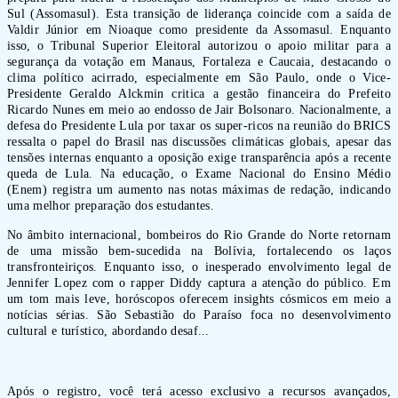
Sul (Assomasul). Esta transição de liderança coincide com a saída de
Valdir Júnior em Nioaque como presidente da Assomasul. Enquanto
isso, o Tribunal Superior Eleitoral autorizou o apoio militar para a
segurança da votação em Manaus, Fortaleza e Caucaia, destacando o
clima político acirrado, especialmente em São Paulo, onde o Vice-
Presidente Geraldo Alckmin critica a gestão financeira do Prefeito
Ricardo Nunes em meio ao endosso de Jair Bolsonaro. Nacionalmente, a
defesa do Presidente Lula por taxar os super-ricos na reunião do BRICS
ressalta o papel do Brasil nas discussões climáticas globais, apesar das
tensões internas enquanto a oposição exige transparência após a recente
queda de Lula. Na educação, o Exame Nacional do Ensino Médio
(Enem) registra um aumento nas notas máximas de redação, indicando
uma melhor preparação dos estudantes.
No âmbito internacional, bombeiros do Rio Grande do Norte retornam
de uma missão bem-sucedida na Bolívia, fortalecendo os laços
transfronteiriços. Enquanto isso, o inesperado envolvimento legal de
Jennifer Lopez com o rapper Diddy captura a atenção do público. Em
um tom mais leve, horóscopos oferecem insights cósmicos em meio a
notícias sérias. São Sebastião do Paraíso foca no desenvolvimento
cultural e turístico, abordando desaf...
Após o registro, você terá acesso exclusivo a recursos avançados,