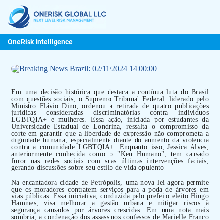
OneRisk Intelligence
Em uma decisão histórica que destaca a contínua luta do Brasil
com questões sociais, o Supremo Tribunal Federal, liderado pelo
Ministro Flávio Dino, ordenou a retirada de quatro publicações
jurídicas consideradas discriminatórias contra indivíduos
LGBTQIA+ e mulheres. Essa ação, iniciada por estudantes da
Universidade Estadual de Londrina, ressalta o compromisso da
corte em garantir que a liberdade de expressão não comprometa a
dignidade humana, especialmente diante do aumento da violência
contra a comunidade LGBTQIA+. Enquanto isso, Jessica Alves,
anteriormente conhecida como o "Ken Humano", tem causado
furor nas redes sociais com suas últimas intervenções faciais,
gerando discussões sobre seu estilo de vida opulento.
Na encantadora cidade de Petrópolis, uma nova lei agora permite
que os moradores contratem serviços para a poda de árvores em
vias públicas. Essa iniciativa, conduzida pelo prefeito eleito Hingo
Hammes, visa melhorar a gestão urbana e mitigar riscos à
segurança causados por árvores crescidas. Em uma nota mais
sombria, a condenação dos assassinos confessos de Marielle Franco