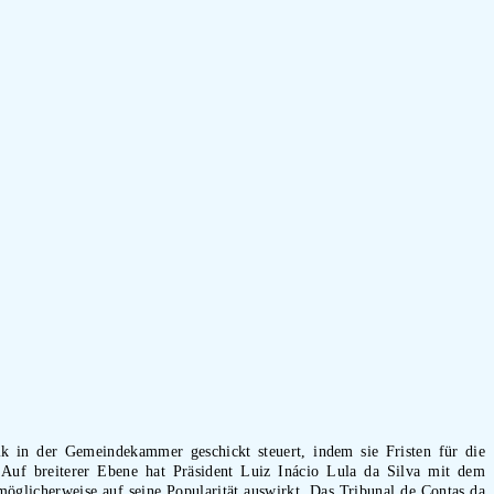
k in der Gemeindekammer geschickt steuert, indem sie Fristen für die
. Auf breiterer Ebene hat Präsident Luiz Inácio Lula da Silva mit dem
öglicherweise auf seine Popularität auswirkt. Das Tribunal de Contas da