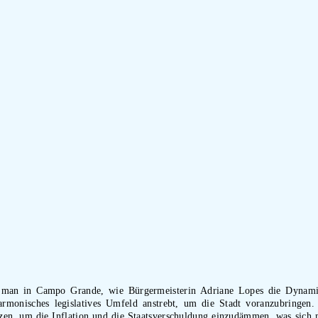
eht man in Campo Grande, wie Bürgermeisterin Adriane Lopes die Dynami
harmonisches legislatives Umfeld anstrebt, um die Stadt voranzubringen
zen, um die Inflation und die Staatsverschuldung einzudämmen, was sich m