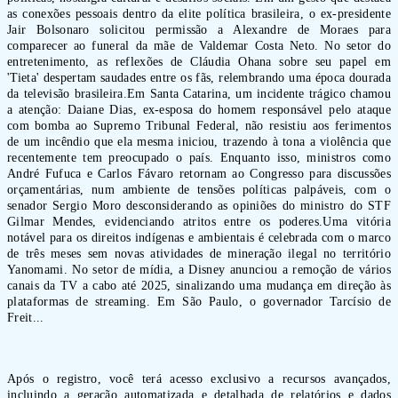
as conexões pessoais dentro da elite política brasileira, o ex-presidente
Jair Bolsonaro solicitou permissão a Alexandre de Moraes para
comparecer ao funeral da mãe de Valdemar Costa Neto. No setor do
entretenimento, as reflexões de Cláudia Ohana sobre seu papel em
'Tieta' despertam saudades entre os fãs, relembrando uma época dourada
da televisão brasileira.Em Santa Catarina, um incidente trágico chamou
a atenção: Daiane Dias, ex-esposa do homem responsável pelo ataque
com bomba ao Supremo Tribunal Federal, não resistiu aos ferimentos
de um incêndio que ela mesma iniciou, trazendo à tona a violência que
recentemente tem preocupado o país. Enquanto isso, ministros como
André Fufuca e Carlos Fávaro retornam ao Congresso para discussões
orçamentárias, num ambiente de tensões políticas palpáveis, com o
senador Sergio Moro desconsiderando as opiniões do ministro do STF
Gilmar Mendes, evidenciando atritos entre os poderes.Uma vitória
notável para os direitos indígenas e ambientais é celebrada com o marco
de três meses sem novas atividades de mineração ilegal no território
Yanomami. No setor de mídia, a Disney anunciou a remoção de vários
canais da TV a cabo até 2025, sinalizando uma mudança em direção às
plataformas de streaming. Em São Paulo, o governador Tarcísio de
Freit...
Após o registro, você terá acesso exclusivo a recursos avançados,
incluindo a geração automatizada e detalhada de relatórios e dados