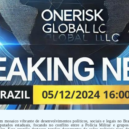
m mosaico vibrante de desenvolvimentos políticos, sociais e legais no B
putados estaduais, focando no conflito entre a Polícia Militar e grup
alar. Essa reunião destacou tensões decorrentes de ações policiais para