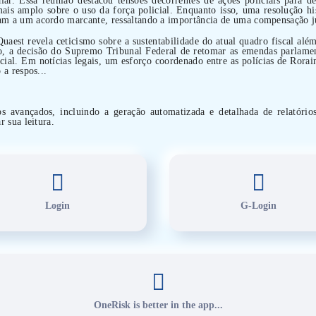
ais amplo sobre o uso da força policial. Enquanto isso, uma resolução hi
m a um acordo marcante, ressaltando a importância de uma compensação just
aest revela ceticismo sobre a sustentabilidade do atual quadro fiscal além
, a decisão do Supremo Tribunal Federal de retomar as emendas parlamen
cial. Em notícias legais, um esforço coordenado entre as polícias de Rora
 a respos...
os avançados, incluindo a geração automatizada e detalhada de relatório
r sua leitura.
Login
G-Login
OneRisk is better in the app...