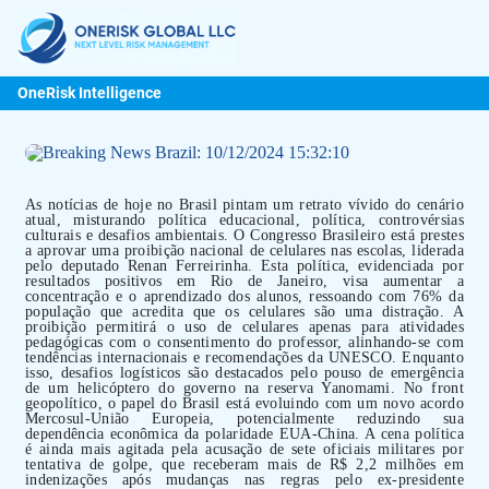
OneRisk Intelligence
As notícias de hoje no Brasil pintam um retrato vívido do cenário
atual, misturando política educacional, política, controvérsias
culturais e desafios ambientais. O Congresso Brasileiro está prestes
a aprovar uma proibição nacional de celulares nas escolas, liderada
pelo deputado Renan Ferreirinha. Esta política, evidenciada por
resultados positivos em Rio de Janeiro, visa aumentar a
concentração e o aprendizado dos alunos, ressoando com 76% da
população que acredita que os celulares são uma distração. A
proibição permitirá o uso de celulares apenas para atividades
pedagógicas com o consentimento do professor, alinhando-se com
tendências internacionais e recomendações da UNESCO. Enquanto
isso, desafios logísticos são destacados pelo pouso de emergência
de um helicóptero do governo na reserva Yanomami. No front
geopolítico, o papel do Brasil está evoluindo com um novo acordo
Mercosul-União Europeia, potencialmente reduzindo sua
dependência econômica da polaridade EUA-China. A cena política
é ainda mais agitada pela acusação de sete oficiais militares por
tentativa de golpe, que receberam mais de R$ 2,2 milhões em
indenizações após mudanças nas regras pelo ex-presidente