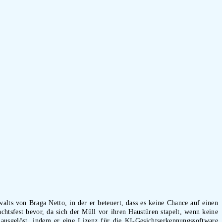
alts von Braga Netto, in der er beteuert, dass es keine Chance auf einen
chtsfest bevor, da sich der Müll vor ihren Haustüren stapelt, wenn keine
ausgelöst, indem er eine Lizenz für die KI-Gesichtserkennungssoftware