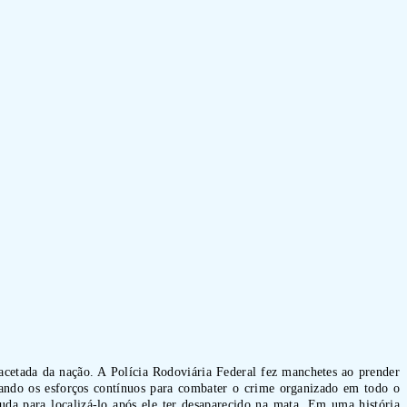
facetada da nação. A Polícia Rodoviária Federal fez manchetes ao prender
ando os esforços contínuos para combater o crime organizado em todo o
da para localizá-lo após ele ter desaparecido na mata. Em uma história