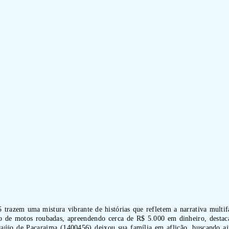
5 trazem uma mistura vibrante de histórias que refletem a narrativa multi
o de motos roubadas, apreendendo cerca de R$ 5.000 em dinheiro, destac
raújo de Pacaraima (1400456) deixou sua família em aflição, buscando aju