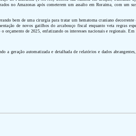
urados no Amazonas após cometerem um assalto em Roraima, com um suspei
uperando bem de uma cirurgia para tratar um hematoma craniano decorrente
entação de novos gatilhos do arcabouço fiscal enquanto veta regras esp
ob o orçamento de 2025, enfatizando os interesses nacionais e regionais. E
indo a geração automatizada e detalhada de relatórios e dados abrangentes,