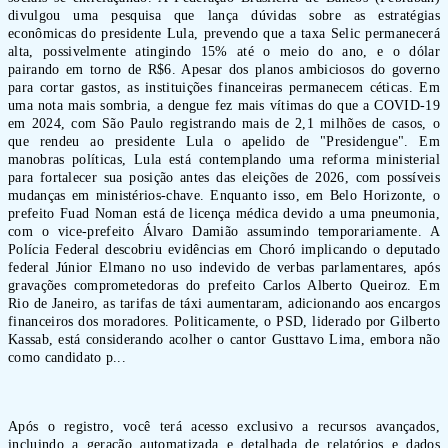
divulgou uma pesquisa que lança dúvidas sobre as estratégias
econômicas do presidente Lula, prevendo que a taxa Selic permanecerá
alta, possivelmente atingindo 15% até o meio do ano, e o dólar
pairando em torno de R$6. Apesar dos planos ambiciosos do governo
para cortar gastos, as instituições financeiras permanecem céticas. Em
uma nota mais sombria, a dengue fez mais vítimas do que a COVID-19
em 2024, com São Paulo registrando mais de 2,1 milhões de casos, o
que rendeu ao presidente Lula o apelido de "Presidengue". Em
manobras políticas, Lula está contemplando uma reforma ministerial
para fortalecer sua posição antes das eleições de 2026, com possíveis
mudanças em ministérios-chave. Enquanto isso, em Belo Horizonte, o
prefeito Fuad Noman está de licença médica devido a uma pneumonia,
com o vice-prefeito Álvaro Damião assumindo temporariamente. A
Polícia Federal descobriu evidências em Choró implicando o deputado
federal Júnior Elmano no uso indevido de verbas parlamentares, após
gravações comprometedoras do prefeito Carlos Alberto Queiroz. Em
Rio de Janeiro, as tarifas de táxi aumentaram, adicionando aos encargos
financeiros dos moradores. Politicamente, o PSD, liderado por Gilberto
Kassab, está considerando acolher o cantor Gusttavo Lima, embora não
como candidato p...
Após o registro, você terá acesso exclusivo a recursos avançados,
incluindo a geração automatizada e detalhada de relatórios e dados