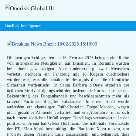
OneRisk Intelligence
Die heutigen Schlagzeilen am 16. Februar 2025 bringen eine Reihe
von interessanten Neuigkeiten aus Brasilien. In Roraima wurden
bei einer gewalttätigen Auseinandersetzung zwei Menschen
verletzt, nachdem ein Fahrzeug mit 16 Kugeln durchlöchert
worden war, was die anhaltende Besorgnis über die öffentliche
Sicherheit verdeutlicht. In Santa Bárbara d'Oeste erzielten die
örtlichen Strafverfolgungsbehörden bedeutende Fortschritte bei der
Bekämpfung des Drogenhandels und beschlagnahmten mehr als
tausend Portionen illegaler Substanzen. In dieser Stadt wurde
außerdem ein ehemaliger Fußballspieler, Diego Macedo, wegen
nicht gezahlter Alimente verhaftet, und ein Autofahrer muss sich
nach einem tödlichen Unfall wegen Totschlags verantworten.In der
politischen Arena hat Gleisi Hoffmann, die nationale Vorsitzende
der PT, Elon Musk beschuldigt, die Plattform X zu nutzen, um
Proteste gegen Präsident Lula anzustacheln, und behauptet, dass