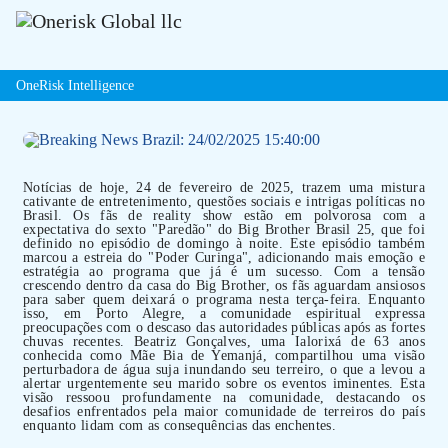
OneRisk Intelligence
Notícias de hoje, 24 de fevereiro de 2025, trazem uma mistura
cativante de entretenimento, questões sociais e intrigas políticas no
Brasil. Os fãs de reality show estão em polvorosa com a
expectativa do sexto "Paredão" do Big Brother Brasil 25, que foi
definido no episódio de domingo à noite. Este episódio também
marcou a estreia do "Poder Curinga", adicionando mais emoção e
estratégia ao programa que já é um sucesso. Com a tensão
crescendo dentro da casa do Big Brother, os fãs aguardam ansiosos
para saber quem deixará o programa nesta terça-feira. Enquanto
isso, em Porto Alegre, a comunidade espiritual expressa
preocupações com o descaso das autoridades públicas após as fortes
chuvas recentes. Beatriz Gonçalves, uma Ialorixá de 63 anos
conhecida como Mãe Bia de Yemanjá, compartilhou uma visão
perturbadora de água suja inundando seu terreiro, o que a levou a
alertar urgentemente seu marido sobre os eventos iminentes. Esta
visão ressoou profundamente na comunidade, destacando os
desafios enfrentados pela maior comunidade de terreiros do país
enquanto lidam com as consequências das enchentes.