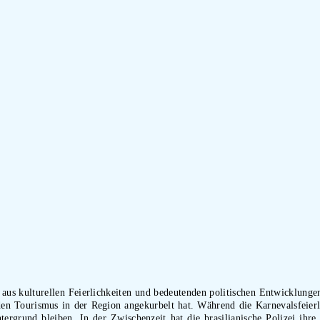
aus kulturellen Feierlichkeiten und bedeutenden politischen Entwicklungen 
den Tourismus in der Region angekurbelt hat. Während die Karnevalsfeierli
rgrund bleiben. In der Zwischenzeit hat die brasilianische Polizei ih