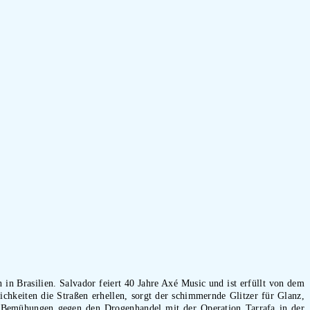
in Brasilien. Salvador feiert 40 Jahre Axé Music und ist erfüllt von dem
chkeiten die Straßen erhellen, sorgt der schimmernde Glitzer für Glanz,
re Bemühungen gegen den Drogenhandel mit der Operation Tarrafa in der