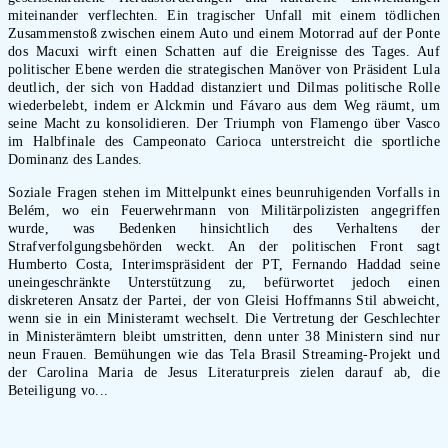
miteinander verflechten. Ein tragischer Unfall mit einem tödlichen
Zusammenstoß zwischen einem Auto und einem Motorrad auf der Ponte
dos Macuxi wirft einen Schatten auf die Ereignisse des Tages. Auf
politischer Ebene werden die strategischen Manöver von Präsident Lula
deutlich, der sich von Haddad distanziert und Dilmas politische Rolle
wiederbelebt, indem er Alckmin und Fávaro aus dem Weg räumt, um
seine Macht zu konsolidieren. Der Triumph von Flamengo über Vasco
im Halbfinale des Campeonato Carioca unterstreicht die sportliche
Dominanz des Landes.
Soziale Fragen stehen im Mittelpunkt eines beunruhigenden Vorfalls in
Belém, wo ein Feuerwehrmann von Militärpolizisten angegriffen
wurde, was Bedenken hinsichtlich des Verhaltens der
Strafverfolgungsbehörden weckt. An der politischen Front sagt
Humberto Costa, Interimspräsident der PT, Fernando Haddad seine
uneingeschränkte Unterstützung zu, befürwortet jedoch einen
diskreteren Ansatz der Partei, der von Gleisi Hoffmanns Stil abweicht,
wenn sie in ein Ministeramt wechselt. Die Vertretung der Geschlechter
in Ministerämtern bleibt umstritten, denn unter 38 Ministern sind nur
neun Frauen. Bemühungen wie das Tela Brasil Streaming-Projekt und
der Carolina Maria de Jesus Literaturpreis zielen darauf ab, die
Beteiligung vo...