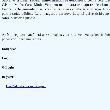
Supremo Tribunal Federal demonstrando seu desconforto com a celeridad
Gás e o Minha Casa, Minha Vida, em meio a atrasos e ajustes de últim
Central tenha aumentado as taxas de juros para combater a inflação. No
para a saúde pública, Lula inaugurou um novo hospital universitário n
sobre o sistema jurídic...
Após o registro, você terá acesso exclusivo a recursos avançados, inclu
poder continuar sua leitura.
Dailynews
Login
G-Login
Register
OneRisk is better in the app...