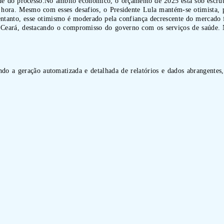
e do processo.No âmbito econômico, o orçamento de 2025 está sob escrutín
a hora. Mesmo com esses desafios, o Presidente Lula mantém-se otimista,
 entanto, esse otimismo é moderado pela confiança decrescente do mercad
o Ceará, destacando o compromisso do governo com os serviços de saúde.
indo a geração automatizada e detalhada de relatórios e dados abrangentes,