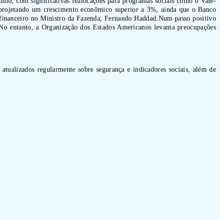
io, com significativas realocações para programas sociais como o Vale-
 projetando um crescimento econômico superior a 3%, ainda que o Banco
o financeiro no Ministro da Fazenda, Fernando Haddad.Num passo positivo
 No entanto, a Organização dos Estados Americanos levanta preocupações
 atualizados regularmente sobre segurança e indicadores sociais, além de