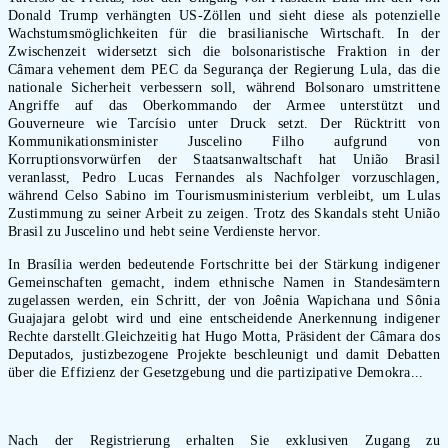
Donald Trump verhängten US-Zöllen und sieht diese als potenzielle
Wachstumsmöglichkeiten für die brasilianische Wirtschaft. In der
Zwischenzeit widersetzt sich die bolsonaristische Fraktion in der
Câmara vehement dem PEC da Segurança der Regierung Lula, das die
nationale Sicherheit verbessern soll, während Bolsonaro umstrittene
Angriffe auf das Oberkommando der Armee unterstützt und
Gouverneure wie Tarcísio unter Druck setzt. Der Rücktritt von
Kommunikationsminister Juscelino Filho aufgrund von
Korruptionsvorwürfen der Staatsanwaltschaft hat União Brasil
veranlasst, Pedro Lucas Fernandes als Nachfolger vorzuschlagen,
während Celso Sabino im Tourismusministerium verbleibt, um Lulas
Zustimmung zu seiner Arbeit zu zeigen. Trotz des Skandals steht União
Brasil zu Juscelino und hebt seine Verdienste hervor.
In Brasília werden bedeutende Fortschritte bei der Stärkung indigener
Gemeinschaften gemacht, indem ethnische Namen in Standesämtern
zugelassen werden, ein Schritt, der von Joênia Wapichana und Sônia
Guajajara gelobt wird und eine entscheidende Anerkennung indigener
Rechte darstellt.Gleichzeitig hat Hugo Motta, Präsident der Câmara dos
Deputados, justizbezogene Projekte beschleunigt und damit Debatten
über die Effizienz der Gesetzgebung und die partizipative Demokra...
Nach der Registrierung erhalten Sie exklusiven Zugang zu