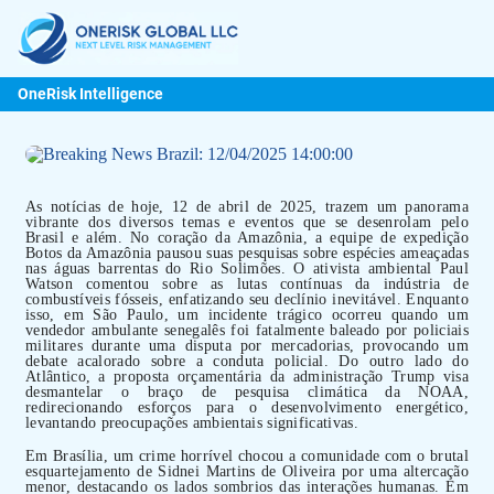
OneRisk Intelligence
As notícias de hoje, 12 de abril de 2025, trazem um panorama
vibrante dos diversos temas e eventos que se desenrolam pelo
Brasil e além. No coração da Amazônia, a equipe de expedição
Botos da Amazônia pausou suas pesquisas sobre espécies ameaçadas
nas águas barrentas do Rio Solimões. O ativista ambiental Paul
Watson comentou sobre as lutas contínuas da indústria de
combustíveis fósseis, enfatizando seu declínio inevitável. Enquanto
isso, em São Paulo, um incidente trágico ocorreu quando um
vendedor ambulante senegalês foi fatalmente baleado por policiais
militares durante uma disputa por mercadorias, provocando um
debate acalorado sobre a conduta policial. Do outro lado do
Atlântico, a proposta orçamentária da administração Trump visa
desmantelar o braço de pesquisa climática da NOAA,
redirecionando esforços para o desenvolvimento energético,
levantando preocupações ambientais significativas.
Em Brasília, um crime horrível chocou a comunidade com o brutal
esquartejamento de Sidnei Martins de Oliveira por uma altercação
menor, destacando os lados sombrios das interações humanas. Em