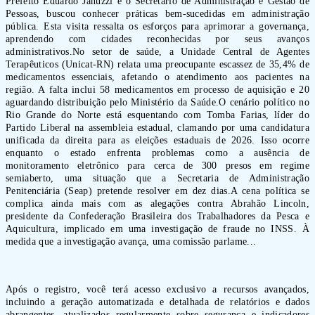
Prefeito Eduardo Januzzi e o Secretário de Administração e Gestão de
Pessoas, buscou conhecer práticas bem-sucedidas em administração
pública. Esta visita ressalta os esforços para aprimorar a governança,
aprendendo com cidades reconhecidas por seus avanços
administrativos.No setor de saúde, a Unidade Central de Agentes
Terapêuticos (Unicat-RN) relata uma preocupante escassez de 35,4% de
medicamentos essenciais, afetando o atendimento aos pacientes na
região. A falta inclui 58 medicamentos em processo de aquisição e 20
aguardando distribuição pelo Ministério da Saúde.O cenário político no
Rio Grande do Norte está esquentando com Tomba Farias, líder do
Partido Liberal na assembleia estadual, clamando por uma candidatura
unificada da direita para as eleições estaduais de 2026. Isso ocorre
enquanto o estado enfrenta problemas como a ausência de
monitoramento eletrônico para cerca de 300 presos em regime
semiaberto, uma situação que a Secretaria de Administração
Penitenciária (Seap) pretende resolver em dez dias.A cena política se
complica ainda mais com as alegações contra Abrahão Lincoln,
presidente da Confederação Brasileira dos Trabalhadores da Pesca e
Aquicultura, implicado em uma investigação de fraude no INSS. À
medida que a investigação avança, uma comissão parlame...
Após o registro, você terá acesso exclusivo a recursos avançados,
incluindo a geração automatizada e detalhada de relatórios e dados
abrangentes, atualizados regularmente sobre segurança e indicadores