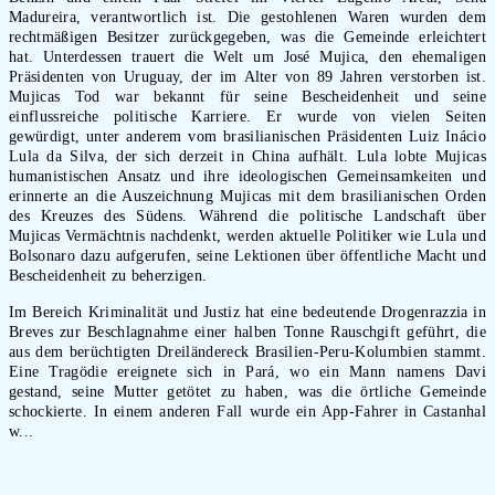
Madureira, verantwortlich ist. Die gestohlenen Waren wurden dem
rechtmäßigen Besitzer zurückgegeben, was die Gemeinde erleichtert
hat. Unterdessen trauert die Welt um José Mujica, den ehemaligen
Präsidenten von Uruguay, der im Alter von 89 Jahren verstorben ist.
Mujicas Tod war bekannt für seine Bescheidenheit und seine
einflussreiche politische Karriere. Er wurde von vielen Seiten
gewürdigt, unter anderem vom brasilianischen Präsidenten Luiz Inácio
Lula da Silva, der sich derzeit in China aufhält. Lula lobte Mujicas
humanistischen Ansatz und ihre ideologischen Gemeinsamkeiten und
erinnerte an die Auszeichnung Mujicas mit dem brasilianischen Orden
des Kreuzes des Südens. Während die politische Landschaft über
Mujicas Vermächtnis nachdenkt, werden aktuelle Politiker wie Lula und
Bolsonaro dazu aufgerufen, seine Lektionen über öffentliche Macht und
Bescheidenheit zu beherzigen.
Im Bereich Kriminalität und Justiz hat eine bedeutende Drogenrazzia in
Breves zur Beschlagnahme einer halben Tonne Rauschgift geführt, die
aus dem berüchtigten Dreiländereck Brasilien-Peru-Kolumbien stammt.
Eine Tragödie ereignete sich in Pará, wo ein Mann namens Davi
gestand, seine Mutter getötet zu haben, was die örtliche Gemeinde
schockierte. In einem anderen Fall wurde ein App-Fahrer in Castanhal
w...