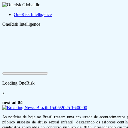
OneRisk Intelligence
OneRisk Intelligence
Loading OneRisk
x
next ad
0
/5
As notícias de hoje no Brasil trazem uma enxurrada de acontecimentos
público suspeito de abuso sexual infantil, destacando os esforços cont
candidatos aprovados no concurso público de 2023, preenchendo cargos