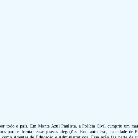
 por todo o país. Em Monte Azul Paulista, a Polícia Civil cumpriu um m
ínuos para enfrentar essas graves alegações. Enquanto isso, na cidade d
 como Agentes de Educação e Administrativos. Essa ação faz parte de u