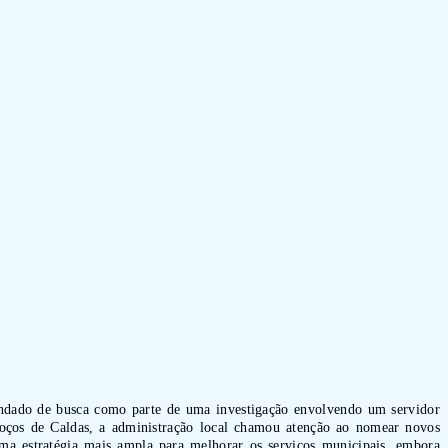
andado de busca como parte de uma investigação envolvendo um servidor
e Poços de Caldas, a administração local chamou atenção ao nomear novos
ma estratégia mais ampla para melhorar os serviços municipais, embora