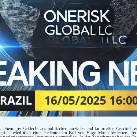
lebendiges Geflecht aus politischen, sozialen und kulturellen Geschichten
richt wird über einen bedeutenden Fall von Hugo Motta berichten, de
e parlamentarische Immunität einzustellen. In der Zwischenzeit hat der Ob