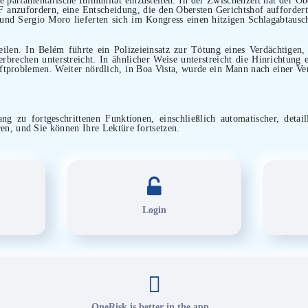
 anzufordern, eine Entscheidung, die den Obersten Gerichtshof aufforder
nd Sergio Moro lieferten sich im Kongress einen hitzigen Schlagabtausc
zeilen. In Belém führte ein Polizeieinsatz zur Tötung eines Verdächtige
rbrechen unterstreicht. In ähnlicher Weise unterstreicht die Hinrichtun
roblemen. Weiter nördlich, in Boa Vista, wurde ein Mann nach einer Veru
g zu fortgeschrittenen Funktionen, einschließlich automatischer, detail
ren, und Sie können Ihre Lektüre fortsetzen.
Login
OneRisk is better in the app...