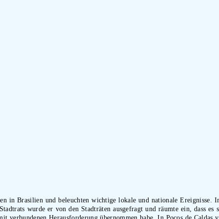
n in Brasilien und beleuchten wichtige lokale und nationale Ereignisse. 
 Stadtrats wurde er von den Stadträten ausgefragt und räumte ein, dass es
amit verbundenen Herausforderung übernommen habe. In Poços de Caldas ve