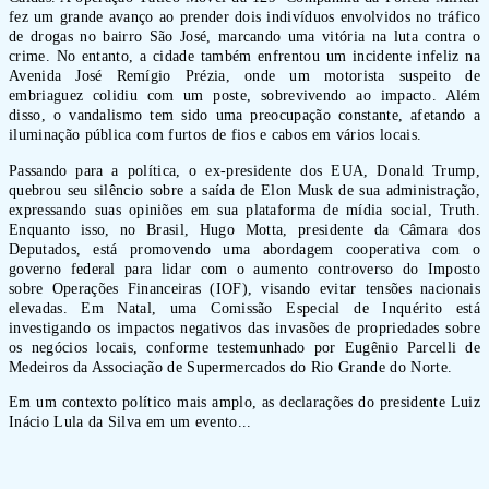
fez um grande avanço ao prender dois indivíduos envolvidos no tráfico
de drogas no bairro São José, marcando uma vitória na luta contra o
crime. No entanto, a cidade também enfrentou um incidente infeliz na
Avenida José Remígio Prézia, onde um motorista suspeito de
embriaguez colidiu com um poste, sobrevivendo ao impacto. Além
disso, o vandalismo tem sido uma preocupação constante, afetando a
iluminação pública com furtos de fios e cabos em vários locais.
Passando para a política, o ex-presidente dos EUA, Donald Trump,
quebrou seu silêncio sobre a saída de Elon Musk de sua administração,
expressando suas opiniões em sua plataforma de mídia social, Truth.
Enquanto isso, no Brasil, Hugo Motta, presidente da Câmara dos
Deputados, está promovendo uma abordagem cooperativa com o
governo federal para lidar com o aumento controverso do Imposto
sobre Operações Financeiras (IOF), visando evitar tensões nacionais
elevadas. Em Natal, uma Comissão Especial de Inquérito está
investigando os impactos negativos das invasões de propriedades sobre
os negócios locais, conforme testemunhado por Eugênio Parcelli de
Medeiros da Associação de Supermercados do Rio Grande do Norte.
Em um contexto político mais amplo, as declarações do presidente Luiz
Inácio Lula da Silva em um evento...