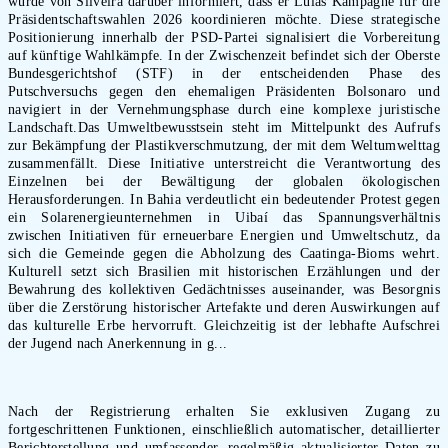
wurde von Silveira darüber informiert, dass er Lulas Kampagne für die
Präsidentschaftswahlen 2026 koordinieren möchte. Diese strategische
Positionierung innerhalb der PSD-Partei signalisiert die Vorbereitung
auf künftige Wahlkämpfe. In der Zwischenzeit befindet sich der Oberste
Bundesgerichtshof (STF) in der entscheidenden Phase des
Putschversuchs gegen den ehemaligen Präsidenten Bolsonaro und
navigiert in der Vernehmungsphase durch eine komplexe juristische
Landschaft.Das Umweltbewusstsein steht im Mittelpunkt des Aufrufs
zur Bekämpfung der Plastikverschmutzung, der mit dem Weltumwelttag
zusammenfällt. Diese Initiative unterstreicht die Verantwortung des
Einzelnen bei der Bewältigung der globalen ökologischen
Herausforderungen. In Bahia verdeutlicht ein bedeutender Protest gegen
ein Solarenergieunternehmen in Uibaí das Spannungsverhältnis
zwischen Initiativen für erneuerbare Energien und Umweltschutz, da
sich die Gemeinde gegen die Abholzung des Caatinga-Bioms wehrt.
Kulturell setzt sich Brasilien mit historischen Erzählungen und der
Bewahrung des kollektiven Gedächtnisses auseinander, was Besorgnis
über die Zerstörung historischer Artefakte und deren Auswirkungen auf
das kulturelle Erbe hervorruft. Gleichzeitig ist der lebhafte Aufschrei
der Jugend nach Anerkennung in g...
Nach der Registrierung erhalten Sie exklusiven Zugang zu
fortgeschrittenen Funktionen, einschließlich automatischer, detaillierter
Berichterstellung und umfassender, regelmäßig aktualisierter Daten zu