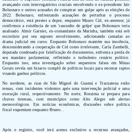
avançando com interrogatórios cruciais envolvendo o ex-presidente Jair
Bolsonaro e outros acusados de conspirar um golpe após as eleições de
2022. Bolsonaro, enfrentando acusações de perturbar o processo
democrático, está prestes a depor, enquanto Mauro Cid, ex-assessor, já
confirmou a existência de um 'rascunho de golpe' que Bolsonaro teria
analisado. Almir Garnier, ex-comandante da Marinha, também está sob
escrutínio por seu suposto envolvimento, adicionando camadas ao
drama judicial em curso. Enquanto Bolsonaro mantém sua inocência,
desconsiderando a cooperação de Cid como irrelevante, Carla Zambelli,
deputada condenada por falsificação de documentos, enfrenta a perda de
seu mandato parlamentar, refletindo o turbulento cenário político.
Enquanto isso, uma investigação sobre sequestros falsos em Minas
Gerais revela um bizarro complô de políticos locais para encenar raptos
visando ganhos políticos.
No nordeste, as ruas de São Miguel do Guamá e Tracuateua estão
tensas, com incidentes violentos após uma intervenção policial e uma
execução rural, respectivamente. No norte, Roraima se prepara para
chuvas intensas, com municípios como Alto Alegre sob alertas
meteorológicos. Em notícias econômicas, discussões sobre política
fiscal esquentam enquanto Bruno...
Após o registro, você terá acesso exclusivo a recursos avançados,