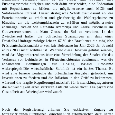
Fusionsgespräche aufgeben und sich dafür entscheiden, eine Föderation
mit Republicanos zu bilden, die möglicherweise auch MDB und
Solidariedade umfasst. Dieser strategische Schritt zielt darauf ab, die
Parteiautonomie zu erhalten und gleichzeitig die Wahlergebnisse zu
bündeln, um die Leistungsklauseln zu erfüllen und möglicherweise
ehemalige Rivalen wie Reinaldo Azambuja und André Puccinelli im
Gouverneursrennen in Mato Grosso do Sul zu vereinen. In der
Zwischenzeit halten die politischen Spannungen an, denn einer
Datafolha-Umfrage zufolge lehnen 67 % der Brasilianer die mögliche
Präsidentschaftskandidatur von Jair Bolsonaro im Jahr 2026 ab, obwohl
er bis 2030 nicht wählbar ist. Während diese Debatten geführt werden,
wird das Abgeordnetenhaus über eine Verschärfung der Strafen für das
Verlassen von Behinderten in Pflegeeinrichtungen abstimmen, was die
anhaltenden Bemühungen zur Lösung sozialer Probleme
widerspiegelt.Die wirtschaftliche Stabilität ist ein heißes Thema: Es
wird eine bessere Kontrolle der öffentlichen Ausgaben gefordert, um
Investitionen zu fördern und die Inflation in den Griff zu bekommen,
während die fragile Regulierungslandschaft für Entwicklungsagenturen
die Notwendigkeit einer stärkeren Aufsicht verdeutlicht. Die psychische
Gesundheit am Arbeitsplatz wird zuneh...
Nach der Registrierung erhalten Sie exklusiven Zugang zu
fortgeschrittenen Funktionen, einschließlich automatischer, detaillierter