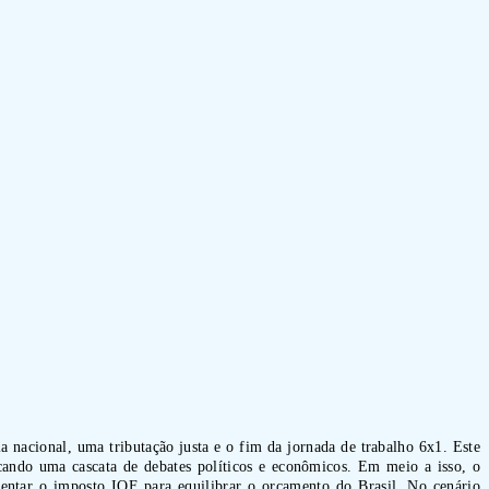
nacional, uma tributação justa e o fim da jornada de trabalho 6x1. Este
ando uma cascata de debates políticos e econômicos. Em meio a isso, o
ntar o imposto IOF para equilibrar o orçamento do Brasil. No cenário