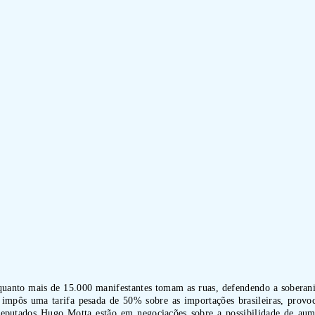
uanto mais de 15.000 manifestantes tomam as ruas, defendendo a soberania 
impôs uma tarifa pesada de 50% sobre as importações brasileiras, provoc
putados Hugo Motta estão em negociações sobre a possibilidade de aume