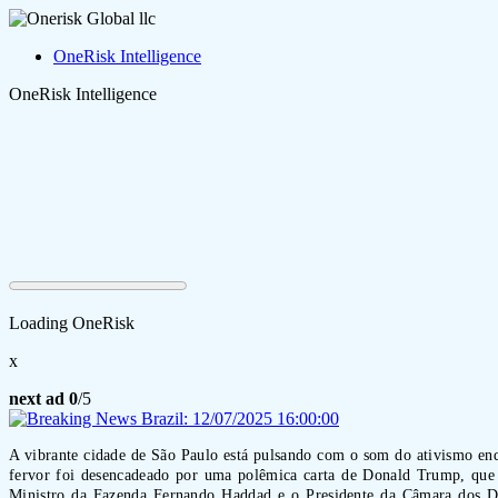
OneRisk Intelligence
OneRisk Intelligence
Loading OneRisk
x
next ad
0
/5
A vibrante cidade de São Paulo está pulsando com o som do ativismo enq
fervor foi desencadeado por uma polêmica carta de Donald Trump, que 
Ministro da Fazenda Fernando Haddad e o Presidente da Câmara dos De