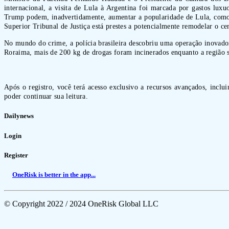
internacional, a visita de Lula à Argentina foi marcada por gastos lux
Trump podem, inadvertidamente, aumentar a popularidade de Lula, como p
Superior Tribunal de Justiça está prestes a potencialmente remodelar o cen
No mundo do crime, a polícia brasileira descobriu uma operação inovador
Roraima, mais de 200 kg de drogas foram incinerados enquanto a região se 
Após o registro, você terá acesso exclusivo a recursos avançados, inclu
poder continuar sua leitura.
Dailynews
Login
Register
OneRisk is better in the app...
© Copyright 2022 / 2024 OneRisk Global LLC