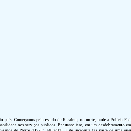
prio país. Começamos pelo estado de Roraima, no norte, onde a Polícia Fed
nsabilidade nos serviços públicos. Enquanto isso, em um desdobramento e
 Grande do Norte (IBGE: 2408204). Este incidente faz parte de uma ope