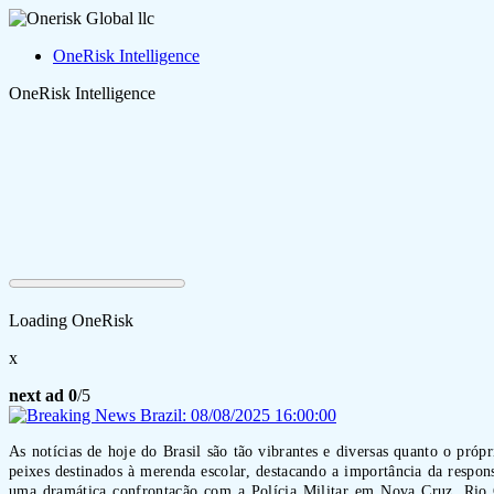
OneRisk Intelligence
OneRisk Intelligence
Loading OneRisk
x
next ad
0
/5
As notícias de hoje do Brasil são tão vibrantes e diversas quanto o pró
peixes destinados à merenda escolar, destacando a importância da respo
uma dramática confrontação com a Polícia Militar em Nova Cruz, Rio