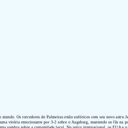
do mundo. Os torcedores do Palmeiras estão eufóricos com seu novo astro 
uma vitória emocionante por 3-2 sobre o Augsburg, mantendo os fãs na po
uma sombra sobre a comunidade local. No palco internacional, os EUA e 