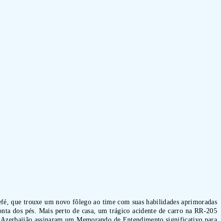
Jefé, que trouxe um novo fôlego ao time com suas habilidades aprimoradas
nta dos pés. Mais perto de casa, um trágico acidente de carro na RR-205
o Azerbaijão assinaram um Memorando de Entendimento significativo para