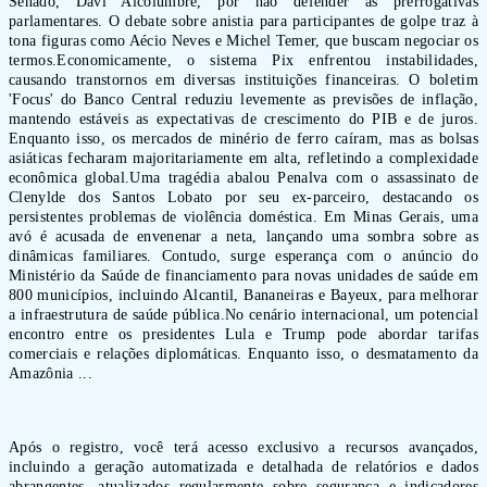
Senado, Davi Alcolumbre, por não defender as prerrogativas
parlamentares. O debate sobre anistia para participantes de golpe traz à
tona figuras como Aécio Neves e Michel Temer, que buscam negociar os
termos.Economicamente, o sistema Pix enfrentou instabilidades,
causando transtornos em diversas instituições financeiras. O boletim
'Focus' do Banco Central reduziu levemente as previsões de inflação,
mantendo estáveis as expectativas de crescimento do PIB e de juros.
Enquanto isso, os mercados de minério de ferro caíram, mas as bolsas
asiáticas fecharam majoritariamente em alta, refletindo a complexidade
econômica global.Uma tragédia abalou Penalva com o assassinato de
Clenylde dos Santos Lobato por seu ex-parceiro, destacando os
persistentes problemas de violência doméstica. Em Minas Gerais, uma
avó é acusada de envenenar a neta, lançando uma sombra sobre as
dinâmicas familiares. Contudo, surge esperança com o anúncio do
Ministério da Saúde de financiamento para novas unidades de saúde em
800 municípios, incluindo Alcantil, Bananeiras e Bayeux, para melhorar
a infraestrutura de saúde pública.No cenário internacional, um potencial
encontro entre os presidentes Lula e Trump pode abordar tarifas
comerciais e relações diplomáticas. Enquanto isso, o desmatamento da
Amazônia ...
Após o registro, você terá acesso exclusivo a recursos avançados,
incluindo a geração automatizada e detalhada de relatórios e dados
abrangentes, atualizados regularmente sobre segurança e indicadores