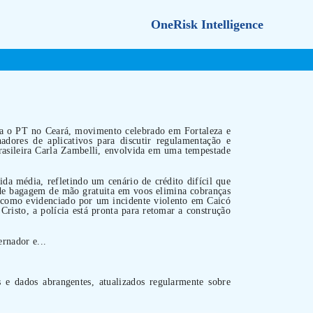
OneRisk Intelligence
tra o PT no Ceará, movimento celebrado em Fortaleza e
adores de aplicativos para discutir regulamentação e
brasileira Carla Zambelli, envolvida em uma tempestade
 média, refletindo um cenário de crédito difícil que
 de bagagem de mão gratuita em voos elimina cobranças
, como evidenciado por um incidente violento em Caicó
risto, a polícia está pronta para retomar a construção
rnador e...
s e dados abrangentes, atualizados regularmente sobre