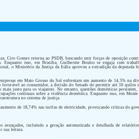
oltas, Ciro Gomes retorna ao PSDB, buscando unir forças de oposição con
a. Enquanto isso, em Brasília, Guilherme Boulos se engaja com trabalh
ional, o Ministério da Justiça da Itália aprovou a extradição da deputada 
 empresas em Mato Grosso do Sul enfrentam um aumento de 14,5% na dívida
favorável ao consumidor, a decisão do Senado de permitir até 10 quilos
 mais justo para os viajantes. No entanto, questões domésticas persistem
upações contínuas sobre a violência doméstica. Enquanto isso, em Monte C
raestrutura no sistema de justiça.
mento de 18,74% nas tarifas de eletricidade, provocando críticas do gove
os avançados, incluindo a geração automatizada e detalhada de relatório
r sua leitura.