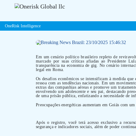
OneRisk Intelligence
Em um cenário político brasileiro repleto de revirav
marcado por suas críticas afiadas ao Presidente Lul
transparência na economia de gig. No cenário internac
legal em Roma.
Os desafios econômicos se intensificam à medida que
ressoa com as tendências nacionais. Em um movimento 
extras das companhias aéreas e promove um tratamento
envolvendo um adolescente e seu pai, destacando preoc
de uma prisão pública, enfatizando a necessidade de inf
Preocupações energéticas aumentam em Goiás com um au
Após o registro, você terá acesso exclusivo a recurs
segurança e indicadores sociais, além de poder continua