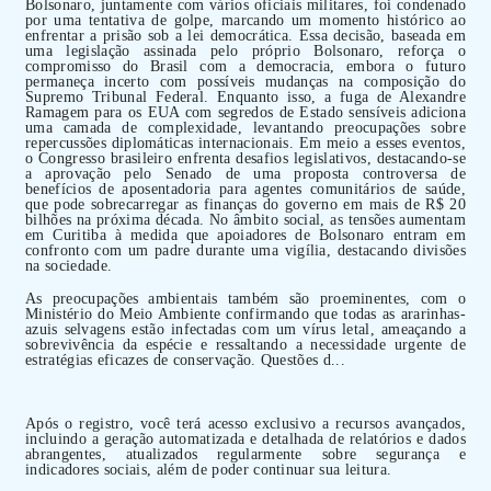
Bolsonaro, juntamente com vários oficiais militares, foi condenado
por uma tentativa de golpe, marcando um momento histórico ao
enfrentar a prisão sob a lei democrática. Essa decisão, baseada em
uma legislação assinada pelo próprio Bolsonaro, reforça o
compromisso do Brasil com a democracia, embora o futuro
permaneça incerto com possíveis mudanças na composição do
Supremo Tribunal Federal. Enquanto isso, a fuga de Alexandre
Ramagem para os EUA com segredos de Estado sensíveis adiciona
uma camada de complexidade, levantando preocupações sobre
repercussões diplomáticas internacionais. Em meio a esses eventos,
o Congresso brasileiro enfrenta desafios legislativos, destacando-se
a aprovação pelo Senado de uma proposta controversa de
benefícios de aposentadoria para agentes comunitários de saúde,
que pode sobrecarregar as finanças do governo em mais de R$ 20
bilhões na próxima década. No âmbito social, as tensões aumentam
em Curitiba à medida que apoiadores de Bolsonaro entram em
confronto com um padre durante uma vigília, destacando divisões
na sociedade.
As preocupações ambientais também são proeminentes, com o
Ministério do Meio Ambiente confirmando que todas as ararinhas-
azuis selvagens estão infectadas com um vírus letal, ameaçando a
sobrevivência da espécie e ressaltando a necessidade urgente de
estratégias eficazes de conservação. Questões d...
Após o registro, você terá acesso exclusivo a recursos avançados,
incluindo a geração automatizada e detalhada de relatórios e dados
abrangentes, atualizados regularmente sobre segurança e
indicadores sociais, além de poder continuar sua leitura.