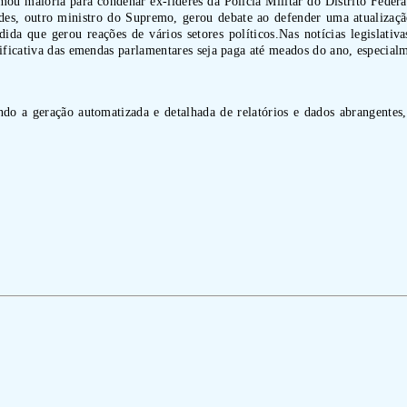
 maioria para condenar ex-líderes da Polícia Militar do Distrito Federal
es, outro ministro do Supremo, gerou debate ao defender uma atualizaçã
da que gerou reações de vários setores políticos.Nas notícias legislativa
ficativa das emendas parlamentares seja paga até meados do ano, especialmen
indo a geração automatizada e detalhada de relatórios e dados abrangentes,