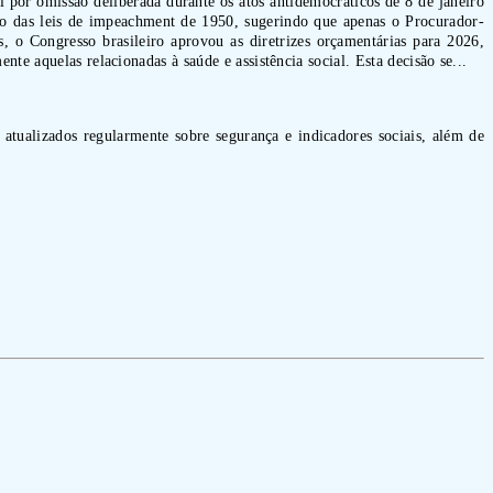
 por omissão deliberada durante os atos antidemocráticos de 8 de janeiro
o das leis de impeachment de 1950, sugerindo que apenas o Procurador-
s, o Congresso brasileiro aprovou as diretrizes orçamentárias para 2026,
te aquelas relacionadas à saúde e assistência social. Esta decisão se...
 atualizados regularmente sobre segurança e indicadores sociais, além de