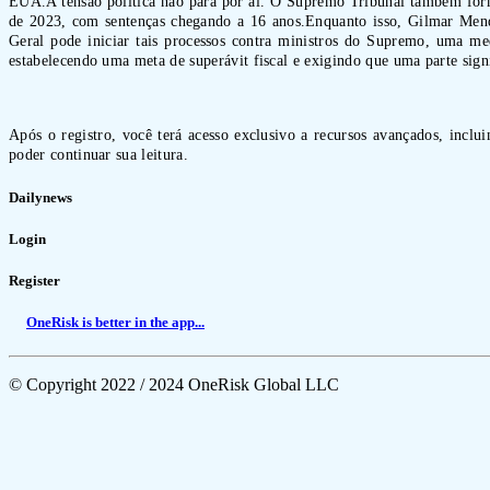
EUA.A tensão política não para por aí. O Supremo Tribunal também formou
de 2023, com sentenças chegando a 16 anos.Enquanto isso, Gilmar Mend
Geral pode iniciar tais processos contra ministros do Supremo, uma medi
estabelecendo uma meta de superávit fiscal e exigindo que uma parte signi
Após o registro, você terá acesso exclusivo a recursos avançados, inclu
poder continuar sua leitura.
Dailynews
Login
Register
OneRisk is better in the app...
© Copyright 2022 / 2024 OneRisk Global LLC