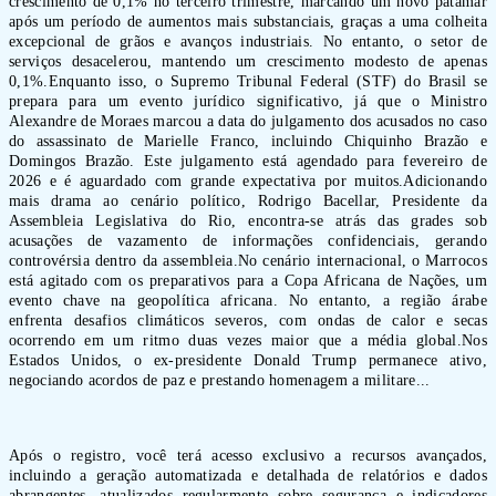
crescimento de 0,1% no terceiro trimestre, marcando um novo patamar
após um período de aumentos mais substanciais, graças a uma colheita
excepcional de grãos e avanços industriais. No entanto, o setor de
serviços desacelerou, mantendo um crescimento modesto de apenas
0,1%.Enquanto isso, o Supremo Tribunal Federal (STF) do Brasil se
prepara para um evento jurídico significativo, já que o Ministro
Alexandre de Moraes marcou a data do julgamento dos acusados no caso
do assassinato de Marielle Franco, incluindo Chiquinho Brazão e
Domingos Brazão. Este julgamento está agendado para fevereiro de
2026 e é aguardado com grande expectativa por muitos.Adicionando
mais drama ao cenário político, Rodrigo Bacellar, Presidente da
Assembleia Legislativa do Rio, encontra-se atrás das grades sob
acusações de vazamento de informações confidenciais, gerando
controvérsia dentro da assembleia.No cenário internacional, o Marrocos
está agitado com os preparativos para a Copa Africana de Nações, um
evento chave na geopolítica africana. No entanto, a região árabe
enfrenta desafios climáticos severos, com ondas de calor e secas
ocorrendo em um ritmo duas vezes maior que a média global.Nos
Estados Unidos, o ex-presidente Donald Trump permanece ativo,
negociando acordos de paz e prestando homenagem a militare...
Após o registro, você terá acesso exclusivo a recursos avançados,
incluindo a geração automatizada e detalhada de relatórios e dados
abrangentes, atualizados regularmente sobre segurança e indicadores