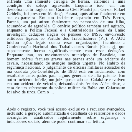
enfrenta uma iminente cirurgia de hérnia, atribuída a uma
condição de soluço agravante. Enquanto isso, em um
desdobramento trágico, um Guarda Civil Municipal, Gerson Rafael
Geidelis, foi preso em Maringá, Paraná, após atirar fatalmente em
sua ex-parceira. Em um incidente separado em Três Barras,
Paraná, um pai atirou fatalmente no namorado de sua filha,
acusando-o de agredi-la. O cenário político também está agitado,
enquanto a Polícia Federal e a Controladoria Geral da União
investigam deduções ilegais de pensões do INSS, envolvendo
entidades ligadas ao Partido dos Trabalhadores (PT). A AGU
iniciou ações legais contra essas organizações, incluindo a
Confederação Nacional dos Trabalhadores Rurais (Contag), que
supostamente lucrou significativamente com essas deduções.
Enquanto isso, no movimentado município de Brasileia, um
homem sofreu fraturas graves nas pernas após um acidente de
cavalo, necessitando de atenção médica urgente. No âmbito da
segurança nacional, o julgamento de oficiais militares acusados de
má conduta pós-Constituição de 1988 está em andamento, com
resultados antecipados para alguns generais de alta patente. Em
outro incidente infeliz, um juiz aposentado em Cuiabá se envolveu
em um acidente de veículo, deixando dois feridos. Além disso, a
casa de um subtenente da polícia militar da Bahia em Cafarnaum
foi alvo de tiros. Com o ...
Após o registro, você terá acesso exclusivo a recursos avançados,
incluindo a geração automatizada e detalhada de relatórios e dados
abrangentes, atualizados regularmente sobre segurança e
indicadores sociais, além de poder continuar sua leitura.