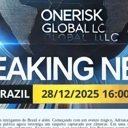
s intrigantes do Brasil e além. Começando com um evento trágico, Adria
e a polícia agora investiga um suspeito capturado por câmeras. Em uma 
ciais em andamento. Enquanto isso, o ex-presidente Jair Bolsonaro perma