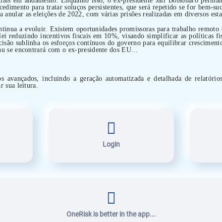
cedimento para tratar soluços persistentes, que será repetido se for bem-
anular as eleições de 2022, com várias prisões realizadas em diversos esta
tinua a evoluir. Existem oportunidades promissoras para trabalho remoto 
ei reduzindo incentivos fiscais em 10%, visando simplificar as políticas fi
ecisão sublinha os esforços contínuos do governo para equilibrar crescimen
hu se encontrará com o ex-presidente dos EU...
os avançados, incluindo a geração automatizada e detalhada de relatório
r sua leitura.
Login
OneRisk is better in the app...