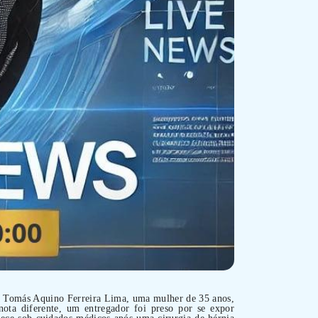
na Tomás Aquino Ferreira Lima, uma mulher de 35 anos,
nota diferente, um entregador foi preso por se expor
nece sob cuidados médicos após uma cirurgia de hérnia