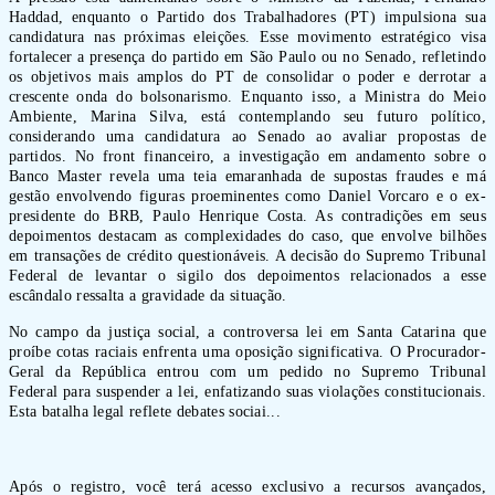
Haddad, enquanto o Partido dos Trabalhadores (PT) impulsiona sua
candidatura nas próximas eleições. Esse movimento estratégico visa
fortalecer a presença do partido em São Paulo ou no Senado, refletindo
os objetivos mais amplos do PT de consolidar o poder e derrotar a
crescente onda do bolsonarismo. Enquanto isso, a Ministra do Meio
Ambiente, Marina Silva, está contemplando seu futuro político,
considerando uma candidatura ao Senado ao avaliar propostas de
partidos. No front financeiro, a investigação em andamento sobre o
Banco Master revela uma teia emaranhada de supostas fraudes e má
gestão envolvendo figuras proeminentes como Daniel Vorcaro e o ex-
presidente do BRB, Paulo Henrique Costa. As contradições em seus
depoimentos destacam as complexidades do caso, que envolve bilhões
em transações de crédito questionáveis. A decisão do Supremo Tribunal
Federal de levantar o sigilo dos depoimentos relacionados a esse
escândalo ressalta a gravidade da situação.
No campo da justiça social, a controversa lei em Santa Catarina que
proíbe cotas raciais enfrenta uma oposição significativa. O Procurador-
Geral da República entrou com um pedido no Supremo Tribunal
Federal para suspender a lei, enfatizando suas violações constitucionais.
Esta batalha legal reflete debates sociai...
Após o registro, você terá acesso exclusivo a recursos avançados,